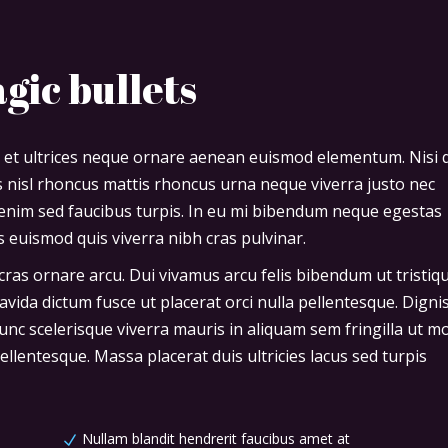
gic bullets
 et ultrices neque ornare aenean euismod elementum. Nisi 
is nisl rhoncus mattis rhoncus urna neque viverra justo nec
o enim sed faucibus turpis. In eu mi bibendum neque egestas
 euismod quis viverra nibh cras pulvinar.
cras ornare arcu. Dui vivamus arcu felis bibendum ut tristiq
avida dictum fusce ut placerat orci nulla pellentesque. Digni
nc scelerisque viverra mauris in aliquam sem fringilla ut m
llentesque. Massa placerat duis ultricies lacus sed turpis
Nullam blandit hendrerit faucibus amet at