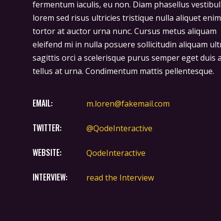
fermentum iaculis, eu non. Diam phasellus vestibu
lorem sed risus ultricies tristique nulla aliquet eni
tortor at auctor urna nunc. Cursus metus aliquam
eleifend mi in nulla posuere sollicitudin aliquam ult
sagittis orci a scelerisque purus semper eget duis 
tellus at urna. Condimentum mattis pellentesque.
EMAIL:
m.loren@fakemail.com
TWITTER:
@QodeInteractive
WEBSITE:
QodeInteractive
INTERVIEW:
read the Interview