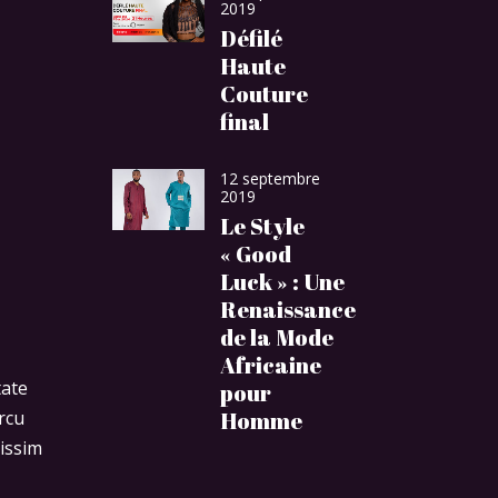
2019
Défilé
Haute
Couture
final
12 septembre
2019
Le Style
« Good
Luck » : Une
Renaissance
de la Mode
Africaine
tate
pour
Homme
rcu
nissim