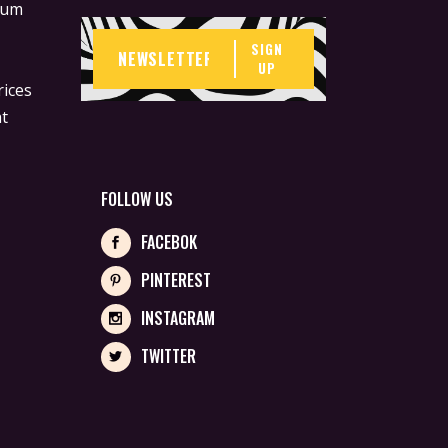
lum
m
SIGN
UP
rices
at
FOLLOW US
FACEBOK
PINTEREST
INSTAGRAM
TWITTER