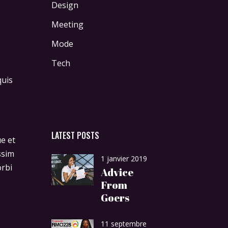
Design
Meeting
Mode
Tech
quis
LATEST POSTS
ue et
ssim
1 janvier 2019
orbi
Advice
From
Goers
11 septembre