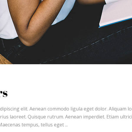
rs
ipiscing elit. Aenean commodo ligula eget dolor. Aliquam lor
varius laoreet. Quisque rutrum. Aenean imperdiet. Etiam ultri
. Maecenas tempus, tellus eget