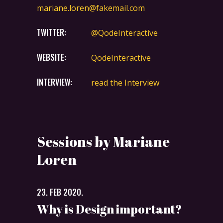
mariane.loren@fakemail.com
TWITTER:
@QodeInteractive
WEBSITE:
QodeInteractive
INTERVIEW:
read the Interview
Sessions by Mariane
Loren
23. FEB 2020.
Why is Design important?