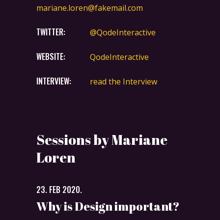
mariane.loren@fakemail.com
TWITTER:
@QodeInteractive
WEBSITE:
QodeInteractive
INTERVIEW:
read the Interview
Sessions by Mariane
Loren
23. FEB 2020.
Why is Design important?